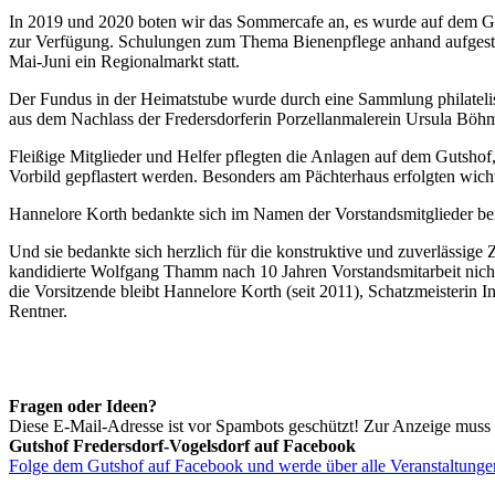
In 2019 und 2020 boten wir das Sommercafe an, es wurde auf dem Guts
zur Verfügung. Schulungen zum Thema Bienenpflege anhand aufgestell
Mai-Juni ein Regionalmarkt statt.
Der Fundus in der Heimatstube wurde durch eine Sammlung philatelis
aus dem Nachlass der Fredersdorferin Porzellanmalerein Ursula Böh
Fleißige Mitglieder und Helfer pflegten die Anlagen auf dem Gutshof
Vorbild gepflastert werden. Besonders am Pächterhaus erfolgten wic
Hannelore Korth bedankte sich im Namen der Vorstandsmitglieder bei a
Und sie bedankte sich herzlich für die konstruktive und zuverlässi
kandidierte Wolfgang Thamm nach 10 Jahren Vorstandsmitarbeit nich
die Vorsitzende bleibt Hannelore Korth (seit 2011), Schatzmeisterin I
Rentner.
Fragen oder Ideen?
Diese E-Mail-Adresse ist vor Spambots geschützt! Zur Anzeige muss J
Gutshof Fredersdorf-Vogelsdorf auf Facebook
Folge dem Gutshof auf Facebook und werde über alle Veranstaltungen