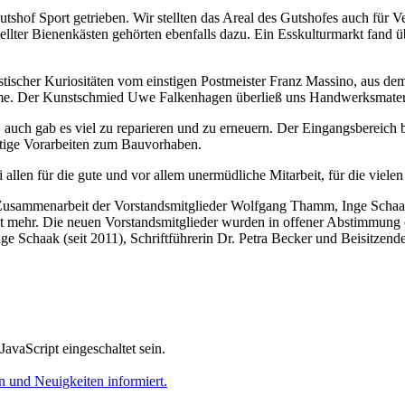
hof Sport getrieben. Wir stellten das Areal des Gutshofes auch für V
ter Bienenkästen gehörten ebenfalls dazu. Ein Esskulturmarkt fand ü
tischer Kuriositäten vom einstigen Postmeister Franz Massino, aus dem
me. Der Kunstschmied Uwe Falkenhagen überließ uns Handwerksmaterial
, auch gab es viel zu reparieren und zu erneuern. Der Eingangsbereich
htige Vorarbeiten zum Bauvorhaben.
llen für die gute und vor allem unermüdliche Mitarbeit, für die viele
ge Zusammenarbeit der Vorstandsmitglieder Wolfgang Thamm, Inge Scha
t mehr. Die neuen Vorstandsmitglieder wurden in offener Abstimmung 
nge Schaak (seit 2011), Schriftführerin Dr. Petra Becker und Beisitzende
avaScript eingeschaltet sein.
 und Neuigkeiten informiert.