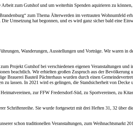
 Arbeit zum Gutshof und um weiterhin Spenden aquirieren zu können, w
d Brandenburg“ zum Thema Älterwerden im vertrauten Wohnumfeld erhielt
. Die Umsetzung hat begonnen, und es wird ganz sicher bald eine Einw
Führungen, Wanderungen, Ausstellungen und Vorträge. Wir waren in den
 zum Projekt Gutshof bei verschiedenen eigenen Veranstaltungen und in 
tionen beachtlich. Wir erhielten großen Zuspruch aus der Bevölkerung
ge Brauerei Bauteil Pächterhaus wurden durch einen Gemeindevertreter
 zu lassen. In 2021 wird es gelingen, die Standsicherheit von Decke 
n Heimatvereinen, zur FFW Fredersdorf-Süd, zu Sportvereinen, zu Kita
er Schriftenreihe. Sie wurde fortgesetzt mit drei Heften 31, 32 über d
l unserer schon traditionellen Veranstaltungen, zum Weihnachtsmarkt 20