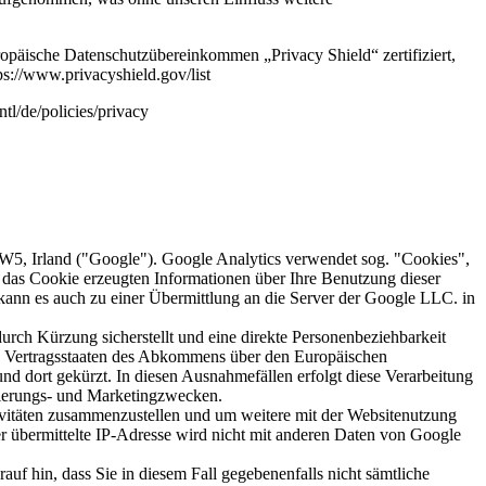
opäische Datenschutzübereinkommen „Privacy Shield“ zertifiziert,
ps://www.privacyshield.gov/list
tl/de/policies/privacy
W5, Irland ("Google"). Google Analytics verwendet sog. "Cookies",
 das Cookie erzeugten Informationen über Ihre Benutzung dieser
 kann es auch zu einer Übermittlung an die Server der Google LLC. in
rch Kürzung sicherstellt und eine direkte Personenbeziehbarkeit
en Vertragsstaaten des Abkommens über den Europäischen
d dort gekürzt. In diesen Ausnahmefällen erfolgt diese Verarbeitung
imierungs- und Marketingzwecken.
ivitäten zusammenzustellen und um weitere mit der Websitenutzung
 übermittelte IP-Adresse wird nicht mit anderen Daten von Google
uf hin, dass Sie in diesem Fall gegebenenfalls nicht sämtliche