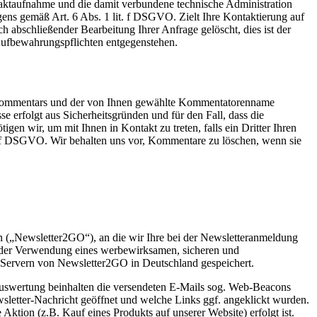
taktaufnahme und die damit verbundene technische Administration
gens gemäß Art. 6 Abs. 1 lit. f DSGVO. Zielt Ihre Kontaktierung auf
h abschließender Bearbeitung Ihrer Anfrage gelöscht, dies ist der
 Aufbewahrungspflichten entgegenstehen.
 Kommentars und der von Ihnen gewählte Kommentatorenname
se erfolgt aus Sicherheitsgründen und für den Fall, dass die
gen wir, um mit Ihnen in Kontakt zu treten, falls ein Dritter Ihren
 und f DSGVO. Wir behalten uns vor, Kommentare zu löschen, wenn sie
n („Newsletter2GO“), an die wir Ihre bei der Newsletteranmeldung
an der Verwendung eines werbewirksamen, sicheren und
 Servern von Newsletter2GO in Deutschland gespeichert.
Auswertung beinhalten die versendeten E-Mails sog. Web-Beacons
ewsletter-Nachricht geöffnet und welche Links ggf. angeklickt wurden.
ktion (z.B. Kauf eines Produkts auf unserer Website) erfolgt ist.