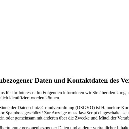
enbezogener Daten und Kontaktdaten des Ve
ns für Ihr Interesse. Im Folgenden informieren wir Sie über den Umg
lich identifiziert werden können.
im Sinne der Datenschutz-Grundverordnung (DSGVO) ist Hannelore Kort
vor Spambots geschützt! Zur Anzeige muss JavaScript eingeschaltet sei
e allein oder gemeinsam mit anderen über die Zwecke und Mittel der Ver
bertragung personenbezogener Daten und anderer vertraulicher Inhalte