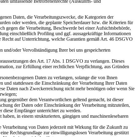
Daten umfassende Betroffenenrechte (Auskunfts- und
genen Daten, die Verarbeitungszwecke, die Kategorien der
den oder werden, die geplante Speicherdauer bzw. die Kriterien für
uch gegen die Verarbeitung, Beschwerde bei einer Aufsichtsbehörde,
ung einschließlich Profiling und ggf. aussagekräftige Informationen
 Ihr Recht auf Unterrichtung, welche Garantien gemäß Art. 46 DSGVO
 und/oder Vervollständigung Ihrer bei uns gespeicherten
oraussetzungen des Art. 17 Abs. 1 DSGVO zu verlangen. Dieses
ation, zur Erfüllung einer rechtlichen Verpflichtung, aus Gründen
ersonenbezogenen Daten zu verlangen, solange die von Ihnen
en und stattdessen die Einschränkung der Verarbeitung Ihrer Daten
ese Daten nach Zweckerreichung nicht mehr benötigen oder wenn Sie
erwiegen;
ng gegenüber dem Verantwortlichen geltend gemacht, ist dieser
schung der Daten oder Einschränkung der Verarbeitung mitzuteilen,
er diese Empfänger unterrichtet zu werden.
 haben, in einem strukturierten, gängigen und maschinenlesebaren
e Verarbeitung von Daten jederzeit mit Wirkung für die Zukunft zu
 eine Rechtsgrundlage zur einwilligungslosen Verarbeitung gestützt