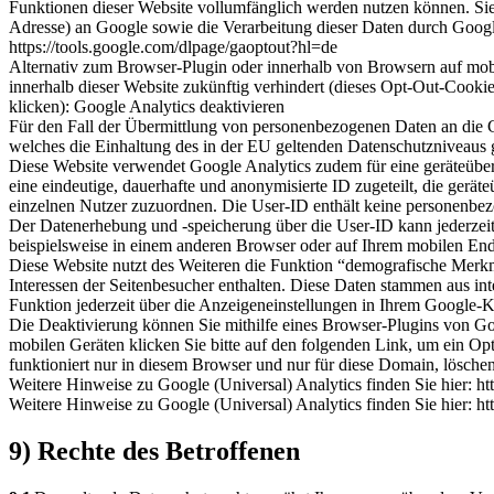
Funktionen dieser Website vollumfänglich werden nutzen können. Sie
Adresse) an Google sowie die Verarbeitung dieser Daten durch Google
https://tools.google.com/dlpage/gaoptout?hl=de
Alternativ zum Browser-Plugin oder innerhalb von Browsern auf mobi
innerhalb dieser Website zukünftig verhindert (dieses Opt-Out-Cooki
klicken):
Google Analytics deaktivieren
Für den Fall der Übermittlung von personenbezogenen Daten an die G
welches die Einhaltung des in der EU geltenden Datenschutzniveaus ge
Diese Website verwendet Google Analytics zudem für eine geräteüber
eine eindeutige, dauerhafte und anonymisierte ID zugeteilt, die gerä
einzelnen Nutzer zuzuordnen. Die User-ID enthält keine personenbez
Der Datenerhebung und -speicherung über die User-ID kann jederzeit 
beispielsweise in einem anderen Browser oder auf Ihrem mobilen End
Diese Website nutzt des Weiteren die Funktion “demografische Merkm
Interessen der Seitenbesucher enthalten. Diese Daten stammen aus 
Funktion jederzeit über die Anzeigeneinstellungen in Ihrem Google-Ko
Die Deaktivierung können Sie mithilfe eines Browser-Plugins von Go
mobilen Geräten klicken Sie bitte auf den folgenden Link, um ein Op
funktioniert nur in diesem Browser und nur für diese Domain, lösche
Weitere Hinweise zu Google (Universal) Analytics finden Sie hier: 
Weitere Hinweise zu Google (Universal) Analytics finden Sie hier: 
9) Rechte des Betroffenen