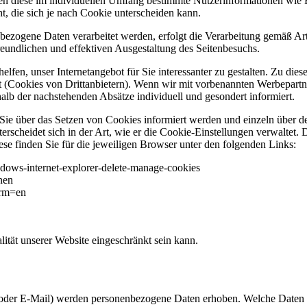
ten diese im individuellen Umfang bestimmte Nutzerinformationen wie 
, die sich je nach Cookie unterscheiden kann.
ezogene Daten verarbeitet werden, erfolgt die Verarbeitung gemäß Art
reundlichen und effektiven Ausgestaltung des Seitenbesuchs.
lfen, unser Internetangebot für Sie interessanter zu gestalten. Zu di
rt (Cookies von Drittanbietern). Wenn wir mit vorbenannten Werbepartn
lb der nachstehenden Absätze individuell und gesondert informiert.
ss Sie über das Setzen von Cookies informiert werden und einzeln übe
erscheidet sich in der Art, wie er die Cookie-Einstellungen verwaltet.
ese finden Sie für die jeweiligen Browser unter den folgenden Links:
indows-internet-explorer-delete-manage-cookies
nen
lrm=en
ität unserer Website eingeschränkt sein kann.
oder E-Mail) werden personenbezogene Daten erhoben. Welche Daten im