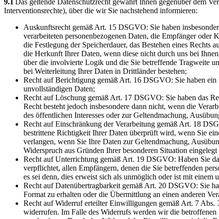
9.1
Das geltende Datenschutzrecht gewährt Ihnen gegenüber dem Vera
Interventionsrechte), über die wir Sie nachstehend informieren:
Auskunftsrecht gemäß Art. 15 DSGVO: Sie haben insbesondere 
verarbeiteten personenbezogenen Daten, die Empfänger oder Ka
die Festlegung der Speicherdauer, das Bestehen eines Rechts 
die Herkunft Ihrer Daten, wenn diese nicht durch uns bei Ihnen
über die involvierte Logik und die Sie betreffende Tragweite
bei Weiterleitung Ihrer Daten in Drittländer bestehen;
Recht auf Berichtigung gemäß Art. 16 DSGVO: Sie haben ein Re
unvollständigen Daten;
Recht auf Löschung gemäß Art. 17 DSGVO: Sie haben das Rech
Recht besteht jedoch insbesondere dann nicht, wenn die Verarb
des öffentlichen Interesses oder zur Geltendmachung, Ausübung
Recht auf Einschränkung der Verarbeitung gemäß Art. 18 DSGV
bestrittene Richtigkeit Ihrer Daten überprüft wird, wenn Sie 
verlangen, wenn Sie Ihre Daten zur Geltendmachung, Ausübun
Widerspruch aus Gründen Ihrer besonderen Situation eingelegt 
Recht auf Unterrichtung gemäß Art. 19 DSGVO: Haben Sie das 
verpflichtet, allen Empfängern, denen die Sie betreffenden p
es sei denn, dies erweist sich als unmöglich oder ist mit eine
Recht auf Datenübertragbarkeit gemäß Art. 20 DSGVO: Sie habe
Format zu erhalten oder die Übermittlung an einen anderen Vera
Recht auf Widerruf erteilter Einwilligungen gemäß Art. 7 Abs.
widerrufen. Im Falle des Widerrufs werden wir die betroffenen 