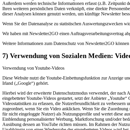
Außerdem werden technische Informationen erfasst (z.B. Zeitpunkt d
Ihren weiteren persönlichen Daten verknüpft, eine direkte Personenb
dieser Analysen können genutzt werden, um künftige Newsletter bess
Wenn Sie der Datenanalyse zu statistischen Auswertungszwecken wid
Wir haben mit Newsletter2GO einen Auftragsverarbeitungsvertrag abg
Weitere Informationen zum Datenschutz von Newsletter2GO können Si
7) Verwendung von Sozialen Medien: Vide
Verwendung von Youtube-Videos
Diese Website nutzt die Youtube-Einbettungsfunktion zur Anzeige u
Irland („Google“) gehört.
Hierbei wird der erweiterte Datenschutzmodus verwendet, der nach A
eingebetteter Youtube-Videos gestartet, setzt der Anbieter „Youtube
Videostatistiken zu erfassen, die Nutzerfreundlichkeit zu verbesser
zugeordnet, wenn Sie ein Video anklicken. Wenn Sie die Zuordnung mi
für nicht eingeloggte Nutzer) als Nutzungsprofile und wertet diese a
Einblendung personalisierter Werbung, Marktforschung und/oder bedar
Ausübung dessen an YouTube richten müssen. Im Rahmen der Nutzun
Unabhängig von einer Wiedergabe der eingebetteten Videos wird be