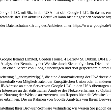
oogle LLC. mit Sitz in den USA, hat sich Google LLC. für das us-eur
währleistet. Ein aktuelles Zertifikat kann hier eingesehen werden: htt
er Datenschutzerklärung des Anbieters unter: https://www.google.de/in
r Google Ireland Limited, Gordon House, 4 Barrow St, Dublin, D04 E5
e Analyse der Benutzung der Website durch Sie ermöglichen. Die durch
l an einen Server von Google übertragen und dort gespeichert, hierbei
eiterung "_anonymizeIp()", die eine Anonymisierung der IP-Adresse du
 innerhalb von Mitgliedstaaten der Europäischen Union oder in ander
e IP-Adresse an einen Server von Google LLC.in den USA übertragen un
 Interesses an der statistischen Analyse des Nutzerverhaltens zu Opt
hre Nutzung der Website auszuwerten, um Reports über die Websiteakt
 zu erbringen. Die im Rahmen von Google Analytics von Ihrem Browser
tellung Ihrer Browser-Software verhindern; wir weisen Sie jedoch dara