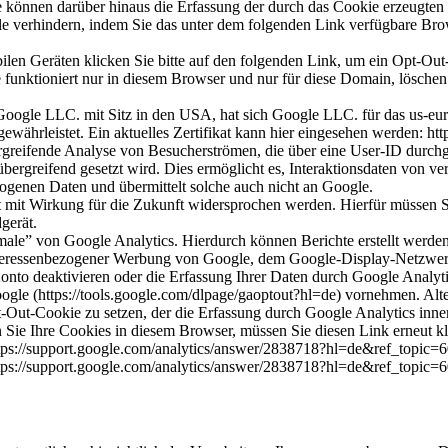
 können darüber hinaus die Erfassung der durch das Cookie erzeugten 
 verhindern, indem Sie das unter dem folgenden Link verfügbare Brows
len Geräten klicken Sie bitte auf den folgenden Link, um ein Opt-Out
e funktioniert nur in diesem Browser und nur für diese Domain, lösche
oogle LLC. mit Sitz in den USA, hat sich Google LLC. für das us-eur
währleistet. Ein aktuelles Zertifikat kann hier eingesehen werden: htt
greifende Analyse von Besucherströmen, die über eine User-ID durchg
teübergreifend gesetzt wird. Dies ermöglicht es, Interaktionsdaten von 
ogenen Daten und übermittelt solche auch nicht an Google.
mit Wirkung für die Zukunft widersprochen werden. Hierfür müssen Sie
gerät.
ale” von Google Analytics. Hierdurch können Berichte erstellt werde
interessenbezogener Werbung von Google, dem Google-Display-Netzwerk
nto deaktivieren oder die Erfassung Ihrer Daten durch Google Analytics
ogle (https://tools.google.com/dlpage/gaoptout?hl=de) vornehmen. Al
t-Out-Cookie zu setzen, der die Erfassung durch Google Analytics inne
n Sie Ihre Cookies in diesem Browser, müssen Sie diesen Link erneut k
https://support.google.com/analytics/answer/2838718?hl=de&ref_topic
https://support.google.com/analytics/answer/2838718?hl=de&ref_topic