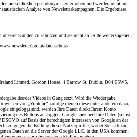
rden ausschließlich pseudonymisiert erhoben und werden nicht mir
er statistischen Analyse von Newsletterkampagnen. Die Ergebnisse
 unserer Kunden zu schützen und sie nicht an Dritte weiterzugeben.
/www.newsletter2go.at/datenschutz/
e Ireland Limited, Gordon House, 4 Barrow St, Dublin, D04 E5W5,
edergabe des/der Videos in Gang setzt. Wird die Wiedergabe
 Hinweisen von „Youtube“ zufolge dienen diese unter anderem dazu,
oogle eingeloggt sind, werden Ihre Daten direkt Ihrem Konto
ierung des Buttons ausloggen. Google speichert Ihre Daten (selbst
it.f DSGVO auf Basis der berechtigten Interessen von Google an der
ht zu gegen die Bildung dieser Nutzerprofile, wobei Sie sich zur
ogenen Daten an die Server der Google LLC. in den USA kommen.
aufgenommen, was ohne unseren Einfluss weitere