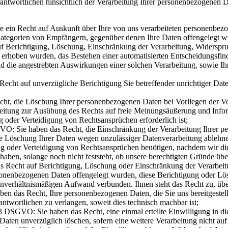
ntwortlichen hinsichtlich der Verarbeitung Ihrer personenbezogenen 
ein Recht auf Auskunft über Ihre von uns verarbeiteten personenbezo
tegorien von Empfängern, gegenüber denen Ihre Daten offengelegt wur
auf Berichtigung, Löschung, Einschränkung der Verarbeitung, Widerspr
 erhoben wurden, das Bestehen einer automatisierten Entscheidungsfind
 und die angestrebten Auswirkungen einer solchen Verarbeitung, sowie
cht auf unverzügliche Berichtigung Sie betreffender unrichtiger Daten
t, die Löschung Ihrer personenbezogenen Daten bei Vorliegen der V
eitung zur Ausübung des Rechts auf freie Meinungsäußerung und Inform
 oder Verteidigung von Rechtsansprüchen erforderlich ist;
O: Sie haben das Recht, die Einschränkung der Verarbeitung Ihrer p
eine Löschung Ihrer Daten wegen unzulässiger Datenverarbeitung ablehn
g oder Verteidigung von Rechtsansprüchen benötigen, nachdem wir di
haben, solange noch nicht feststeht, ob unsere berechtigten Gründe üb
Recht auf Berichtigung, Löschung oder Einschränkung der Verarbeitu
ersonenbezogenen Daten offengelegt wurden, diese Berichtigung oder Lö
m unverhältnismäßigen Aufwand verbunden. Ihnen steht das Recht zu, üb
n das Recht, Ihre personenbezogenen Daten, die Sie uns bereitgestellt
ntwortlichen zu verlangen, soweit dies technisch machbar ist;
 3 DSGVO: Sie haben das Recht, eine einmal erteilte Einwilligung in di
Daten unverzüglich löschen, sofern eine weitere Verarbeitung nicht auf