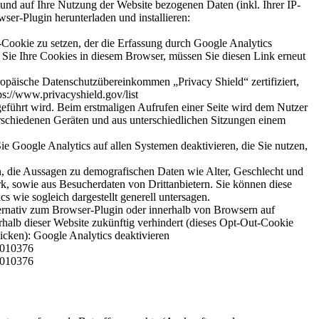
und auf Ihre Nutzung der Website bezogenen Daten (inkl. Ihrer IP-
er-Plugin herunterladen und installieren:
-Cookie zu setzen, der die Erfassung durch Google Analytics
n Sie Ihre Cookies in diesem Browser, müssen Sie diesen Link erneut
opäische Datenschutzübereinkommen „Privacy Shield“ zertifiziert,
ps://www.privacyshield.gov/list
eführt wird. Beim erstmaligen Aufrufen einer Seite wird dem Nutzer
verschiedenen Geräten und aus unterschiedlichen Sitzungen einem
 Google Analytics auf allen Systemen deaktivieren, die Sie nutzen,
n, die Aussagen zu demografischen Daten wie Alter, Geschlecht und
, sowie aus Besucherdaten von Drittanbietern. Sie können diese
 wie sogleich dargestellt generell untersagen.
ternativ zum Browser-Plugin oder innerhalb von Browsern auf
rhalb dieser Website zukünftig verhindert (dieses Opt-Out-Cookie
licken):
Google Analytics deaktivieren
=6010376
=6010376