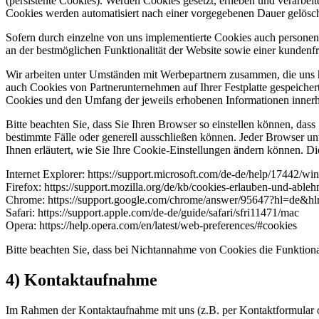
(persistente Cookies). Werden Cookies gesetzt, erheben und verarbei
Cookies werden automatisiert nach einer vorgegebenen Dauer gelöscht
Sofern durch einzelne von uns implementierte Cookies auch personenb
an der bestmöglichen Funktionalität der Website sowie einer kundenf
Wir arbeiten unter Umständen mit Werbepartnern zusammen, die uns he
auch Cookies von Partnerunternehmen auf Ihrer Festplatte gespeiche
Cookies und den Umfang der jeweils erhobenen Informationen innerha
Bitte beachten Sie, dass Sie Ihren Browser so einstellen können, da
bestimmte Fälle oder generell ausschließen können. Jeder Browser unt
Ihnen erläutert, wie Sie Ihre Cookie-Einstellungen ändern können. Di
Internet Explorer: https://support.microsoft.com/de-de/help/17442/w
Firefox: https://support.mozilla.org/de/kb/cookies-erlauben-und-ableh
Chrome: https://support.google.com/chrome/answer/95647?hl=de&h
Safari: https://support.apple.com/de-de/guide/safari/sfri11471/mac
Opera: https://help.opera.com/en/latest/web-preferences/#cookies
Bitte beachten Sie, dass bei Nichtannahme von Cookies die Funktional
4) Kontaktaufnahme
Im Rahmen der Kontaktaufnahme mit uns (z.B. per Kontaktformular 