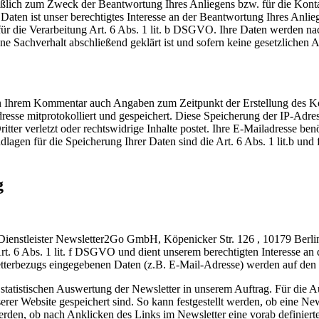
ießlich zum Zweck der Beantwortung Ihres Anliegens bzw. für die Kon
Daten ist unser berechtigtes Interesse an der Beantwortung Ihres Anlie
für die Verarbeitung Art. 6 Abs. 1 lit. b DSGVO. Ihre Daten werden nac
ene Sachverhalt abschließend geklärt ist und sofern keine gesetzlichen
n Ihrem Kommentar auch Angaben zum Zeitpunkt der Erstellung des
dresse mitprotokolliert und gespeichert. Diese Speicherung der IP-Adres
r verletzt oder rechtswidrige Inhalte postet. Ihre E-Mailadresse benöti
rundlagen für die Speicherung Ihrer Daten sind die Art. 6 Abs. 1 lit.b
g
 Dienstleister Newsletter2Go GmbH, Köpenicker Str. 126 , 10179 Berli
Art. 6 Abs. 1 lit. f DSGVO und dient unserem berechtigten Interesse 
tterbezugs eingegebenen Daten (z.B. E-Mail-Adresse) werden auf den
tatistischen Auswertung der Newsletter in unserem Auftrag. Für die 
nserer Website gespeichert sind. So kann festgestellt werden, ob eine N
den, ob nach Anklicken des Links im Newsletter eine vorab definierte A