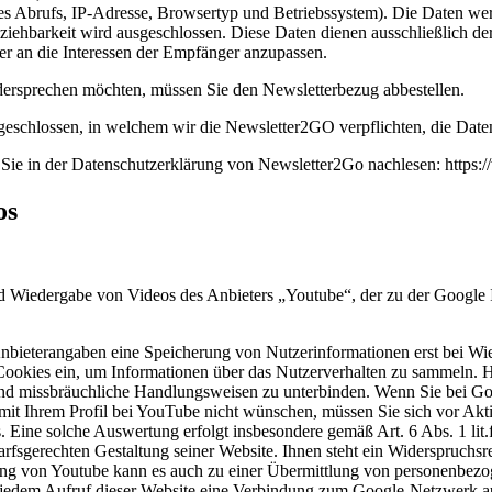
es Abrufs, IP-Adresse, Browsertyp und Betriebssystem). Die Daten we
eziehbarkeit wird ausgeschlossen. Diese Daten dienen ausschließlich d
er an die Interessen der Empfänger anzupassen.
ersprechen möchten, müssen Sie den Newsletterbezug abbestellen.
eschlossen, in welchem wir die Newsletter2GO verpflichten, die Daten
e in der Datenschutzerklärung von Newsletter2Go nachlesen: https:/
os
nd Wiedergabe von Videos des Anbieters „Youtube“, der zu der Googl
nbieterangaben eine Speicherung von Nutzerinformationen erst bei Wi
“ Cookies ein, um Informationen über das Nutzerverhalten zu sammeln.
n und missbräuchliche Handlungsweisen zu unterbinden. Wenn Sie bei G
t Ihrem Profil bei YouTube nicht wünschen, müssen Sie sich vor Aktiv
us. Eine solche Auswertung erfolgt insbesondere gemäß Art. 6 Abs. 1 l
fsgerechten Gestaltung seiner Website. Ihnen steht ein Widerspruchsrec
g von Youtube kann es auch zu einer Übermittlung von personenbez
i jedem Aufruf dieser Website eine Verbindung zum Google-Netzwerk 