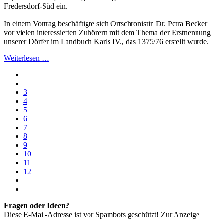
Fredersdorf-Süd ein.
In einem Vortrag beschäftigte sich Ortschronistin Dr. Petra Becker
vor vielen interessierten Zuhörern mit dem Thema der Erstnennung
unserer Dörfer im Landbuch Karls IV., das 1375/76 erstellt wurde.
Weiterlesen …
3
4
5
6
7
8
9
10
11
12
Fragen oder Ideen?
Diese E-Mail-Adresse ist vor Spambots geschützt! Zur Anzeige