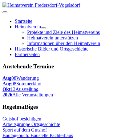
Startseite
Heimatverein
Projekte und Ziele des Heimatvereins
Heimatverein unterstützen
Informationen über den Heimatverein
Historische Bilder und Ortsgeschichte
Partnerseiten
Anstehende Termine
Aug
08
Wanderung
Aug
08
Sommerkino
Okt
13
Ausstellung
2026
Alle Veranstaltungen
Regelmäẞiges
Gutshof besichtigen
Arbeitsgruppe Ortsgeschichte
Sport auf dem Gutshof
Bautagebuch: Baustelle Pächterhaus