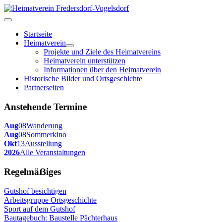
Startseite
Heimatverein
Projekte und Ziele des Heimatvereins
Heimatverein unterstützen
Informationen über den Heimatverein
Historische Bilder und Ortsgeschichte
Partnerseiten
Anstehende Termine
Aug
08
Wanderung
Aug
08
Sommerkino
Okt
13
Ausstellung
2026
Alle Veranstaltungen
Regelmäẞiges
Gutshof besichtigen
Arbeitsgruppe Ortsgeschichte
Sport auf dem Gutshof
Bautagebuch: Baustelle Pächterhaus