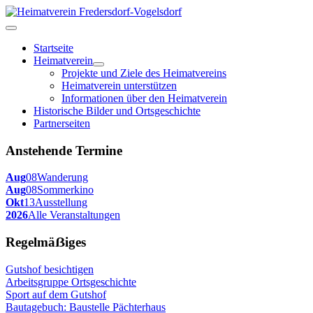
Startseite
Heimatverein
Projekte und Ziele des Heimatvereins
Heimatverein unterstützen
Informationen über den Heimatverein
Historische Bilder und Ortsgeschichte
Partnerseiten
Anstehende Termine
Aug
08
Wanderung
Aug
08
Sommerkino
Okt
13
Ausstellung
2026
Alle Veranstaltungen
Regelmäẞiges
Gutshof besichtigen
Arbeitsgruppe Ortsgeschichte
Sport auf dem Gutshof
Bautagebuch: Baustelle Pächterhaus