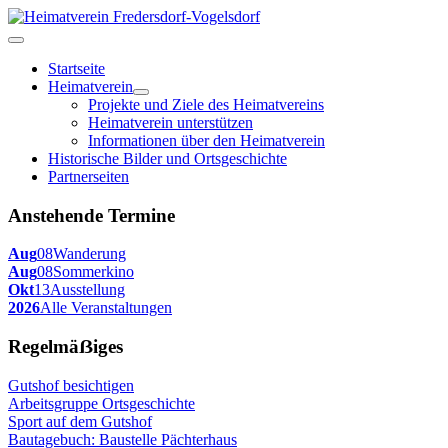
Startseite
Heimatverein
Projekte und Ziele des Heimatvereins
Heimatverein unterstützen
Informationen über den Heimatverein
Historische Bilder und Ortsgeschichte
Partnerseiten
Anstehende Termine
Aug
08
Wanderung
Aug
08
Sommerkino
Okt
13
Ausstellung
2026
Alle Veranstaltungen
Regelmäẞiges
Gutshof besichtigen
Arbeitsgruppe Ortsgeschichte
Sport auf dem Gutshof
Bautagebuch: Baustelle Pächterhaus