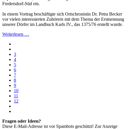
Fredersdorf-Süd ein.
In einem Vortrag beschäftigte sich Ortschronistin Dr. Petra Becker
vor vielen interessierten Zuhörern mit dem Thema der Erstnennung
unserer Dörfer im Landbuch Karls IV., das 1375/76 erstellt wurde.
Weiterlesen …
3
4
5
6
7
8
9
10
11
12
Fragen oder Ideen?
Diese E-Mail-Adresse ist vor Spambots geschützt! Zur Anzeige