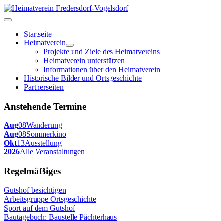
Startseite
Heimatverein
Projekte und Ziele des Heimatvereins
Heimatverein unterstützen
Informationen über den Heimatverein
Historische Bilder und Ortsgeschichte
Partnerseiten
Anstehende Termine
Aug
08
Wanderung
Aug
08
Sommerkino
Okt
13
Ausstellung
2026
Alle Veranstaltungen
Regelmäẞiges
Gutshof besichtigen
Arbeitsgruppe Ortsgeschichte
Sport auf dem Gutshof
Bautagebuch: Baustelle Pächterhaus