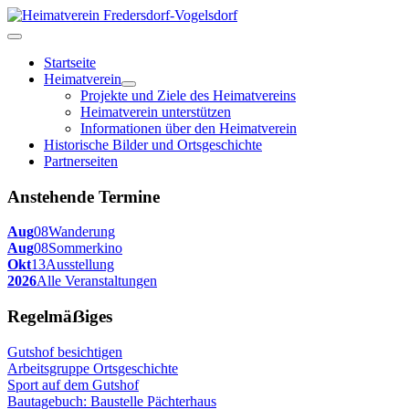
Startseite
Heimatverein
Projekte und Ziele des Heimatvereins
Heimatverein unterstützen
Informationen über den Heimatverein
Historische Bilder und Ortsgeschichte
Partnerseiten
Anstehende Termine
Aug
08
Wanderung
Aug
08
Sommerkino
Okt
13
Ausstellung
2026
Alle Veranstaltungen
Regelmäẞiges
Gutshof besichtigen
Arbeitsgruppe Ortsgeschichte
Sport auf dem Gutshof
Bautagebuch: Baustelle Pächterhaus