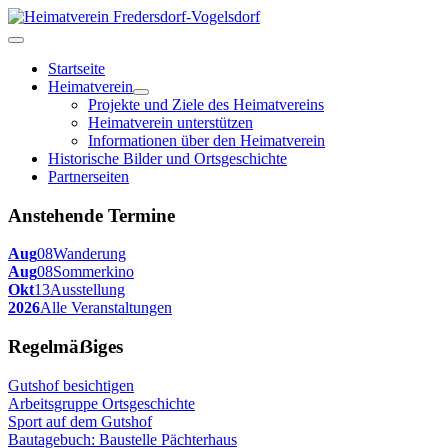
Startseite
Heimatverein
Projekte und Ziele des Heimatvereins
Heimatverein unterstützen
Informationen über den Heimatverein
Historische Bilder und Ortsgeschichte
Partnerseiten
Anstehende Termine
Aug
08
Wanderung
Aug
08
Sommerkino
Okt
13
Ausstellung
2026
Alle Veranstaltungen
Regelmäẞiges
Gutshof besichtigen
Arbeitsgruppe Ortsgeschichte
Sport auf dem Gutshof
Bautagebuch: Baustelle Pächterhaus