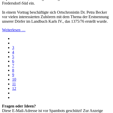
Fredersdorf-Süd ein.
In einem Vortrag beschäftigte sich Ortschronistin Dr. Petra Becker
vor vielen interessierten Zuhörern mit dem Thema der Erstnennung
unserer Dörfer im Landbuch Karls IV., das 1375/76 erstellt wurde.
Weiterlesen …
3
4
5
6
7
8
9
10
11
12
Fragen oder Ideen?
Diese E-Mail-Adresse ist vor Spambots geschützt! Zur Anzeige