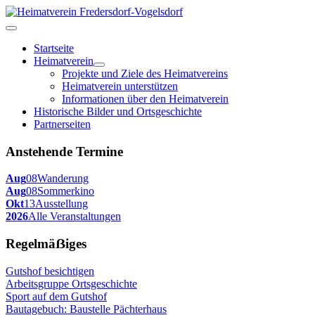
Startseite
Heimatverein
Projekte und Ziele des Heimatvereins
Heimatverein unterstützen
Informationen über den Heimatverein
Historische Bilder und Ortsgeschichte
Partnerseiten
Anstehende Termine
Aug
08
Wanderung
Aug
08
Sommerkino
Okt
13
Ausstellung
2026
Alle Veranstaltungen
Regelmäẞiges
Gutshof besichtigen
Arbeitsgruppe Ortsgeschichte
Sport auf dem Gutshof
Bautagebuch: Baustelle Pächterhaus