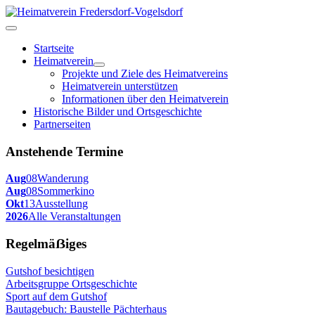
Startseite
Heimatverein
Projekte und Ziele des Heimatvereins
Heimatverein unterstützen
Informationen über den Heimatverein
Historische Bilder und Ortsgeschichte
Partnerseiten
Anstehende Termine
Aug
08
Wanderung
Aug
08
Sommerkino
Okt
13
Ausstellung
2026
Alle Veranstaltungen
Regelmäẞiges
Gutshof besichtigen
Arbeitsgruppe Ortsgeschichte
Sport auf dem Gutshof
Bautagebuch: Baustelle Pächterhaus