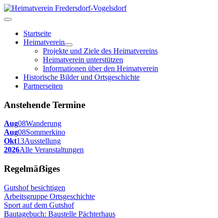
Startseite
Heimatverein
Projekte und Ziele des Heimatvereins
Heimatverein unterstützen
Informationen über den Heimatverein
Historische Bilder und Ortsgeschichte
Partnerseiten
Anstehende Termine
Aug
08
Wanderung
Aug
08
Sommerkino
Okt
13
Ausstellung
2026
Alle Veranstaltungen
Regelmäẞiges
Gutshof besichtigen
Arbeitsgruppe Ortsgeschichte
Sport auf dem Gutshof
Bautagebuch: Baustelle Pächterhaus