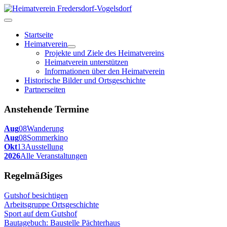
Startseite
Heimatverein
Projekte und Ziele des Heimatvereins
Heimatverein unterstützen
Informationen über den Heimatverein
Historische Bilder und Ortsgeschichte
Partnerseiten
Anstehende Termine
Aug
08
Wanderung
Aug
08
Sommerkino
Okt
13
Ausstellung
2026
Alle Veranstaltungen
Regelmäẞiges
Gutshof besichtigen
Arbeitsgruppe Ortsgeschichte
Sport auf dem Gutshof
Bautagebuch: Baustelle Pächterhaus