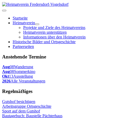
Startseite
Heimatverein
Projekte und Ziele des Heimatvereins
Heimatverein unterstützen
Informationen über den Heimatverein
Historische Bilder und Ortsgeschichte
Partnerseiten
Anstehende Termine
Aug
08
Wanderung
Aug
08
Sommerkino
Okt
13
Ausstellung
2026
Alle Veranstaltungen
Regelmäẞiges
Gutshof besichtigen
Arbeitsgruppe Ortsgeschichte
Sport auf dem Gutshof
Bautagebuch: Baustelle Pächterhaus