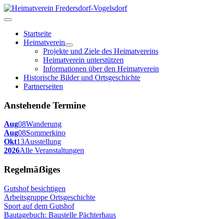
Startseite
Heimatverein
Projekte und Ziele des Heimatvereins
Heimatverein unterstützen
Informationen über den Heimatverein
Historische Bilder und Ortsgeschichte
Partnerseiten
Anstehende Termine
Aug
08
Wanderung
Aug
08
Sommerkino
Okt
13
Ausstellung
2026
Alle Veranstaltungen
Regelmäẞiges
Gutshof besichtigen
Arbeitsgruppe Ortsgeschichte
Sport auf dem Gutshof
Bautagebuch: Baustelle Pächterhaus