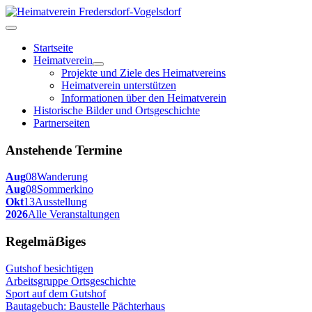
Startseite
Heimatverein
Projekte und Ziele des Heimatvereins
Heimatverein unterstützen
Informationen über den Heimatverein
Historische Bilder und Ortsgeschichte
Partnerseiten
Anstehende Termine
Aug
08
Wanderung
Aug
08
Sommerkino
Okt
13
Ausstellung
2026
Alle Veranstaltungen
Regelmäẞiges
Gutshof besichtigen
Arbeitsgruppe Ortsgeschichte
Sport auf dem Gutshof
Bautagebuch: Baustelle Pächterhaus