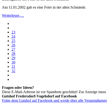
Am 11.01.2002 gab es eine Feier in der alten Schmiede.
Weiterlesen …
23
24
25
26
27
28
29
30
31
32
Fragen oder Ideen?
Diese E-Mail-Adresse ist vor Spambots geschützt! Zur Anzeige muss J
Gutshof Fredersdorf-Vogelsdorf auf Facebook
Folge dem Gutshof auf Facebook und werde über alle Veranstaltungen