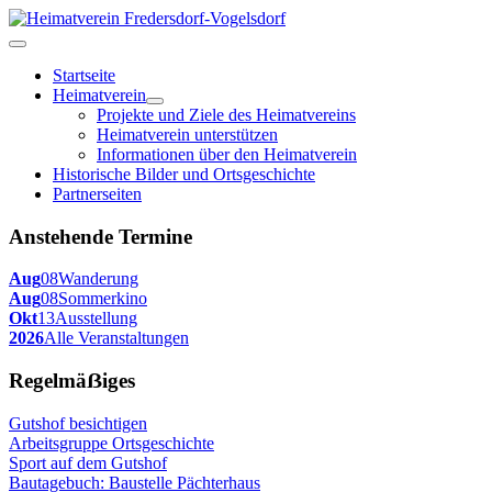
Startseite
Heimatverein
Projekte und Ziele des Heimatvereins
Heimatverein unterstützen
Informationen über den Heimatverein
Historische Bilder und Ortsgeschichte
Partnerseiten
Anstehende Termine
Aug
08
Wanderung
Aug
08
Sommerkino
Okt
13
Ausstellung
2026
Alle Veranstaltungen
Regelmäẞiges
Gutshof besichtigen
Arbeitsgruppe Ortsgeschichte
Sport auf dem Gutshof
Bautagebuch: Baustelle Pächterhaus