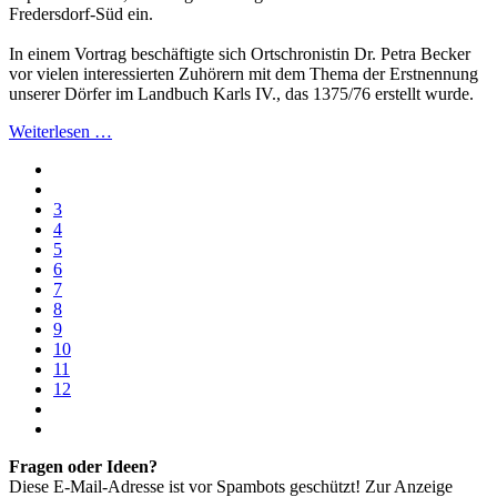
Fredersdorf-Süd ein.
In einem Vortrag beschäftigte sich Ortschronistin Dr. Petra Becker
vor vielen interessierten Zuhörern mit dem Thema der Erstnennung
unserer Dörfer im Landbuch Karls IV., das 1375/76 erstellt wurde.
Weiterlesen …
3
4
5
6
7
8
9
10
11
12
Fragen oder Ideen?
Diese E-Mail-Adresse ist vor Spambots geschützt! Zur Anzeige