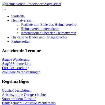
Startseite
Heimatverein
Projekte und Ziele des Heimatvereins
Heimatverein unterstützen
Informationen über den Heimatverein
Historische Bilder und Ortsgeschichte
Partnerseiten
Anstehende Termine
Aug
08
Wanderung
Aug
08
Sommerkino
Okt
13
Ausstellung
2026
Alle Veranstaltungen
Regelmäẞiges
Gutshof besichtigen
Arbeitsgruppe Ortsgeschichte
Sport auf dem Gutshof
Bautagebuch: Baustelle Pächterhaus