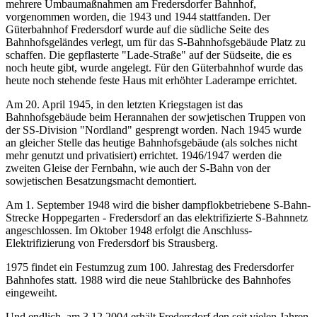
mehrere Umbaumaßnahmen am Fredersdorfer Bahnhof,
vorgenommen worden, die 1943 und 1944 stattfanden. Der
Güterbahnhof Fredersdorf wurde auf die südliche Seite des
Bahnhofsgeländes verlegt, um für das S-Bahnhofsgebäude Platz zu
schaffen. Die gepflasterte "Lade-Straße" auf der Südseite, die es
noch heute gibt, wurde angelegt. Für den Güterbahnhof wurde das
heute noch stehende feste Haus mit erhöhter Laderampe errichtet.
Am 20. April 1945, in den letzten Kriegstagen ist das
Bahnhofsgebäude beim Herannahen der sowjetischen Truppen von
der SS-Division "Nordland" gesprengt worden. Nach 1945 wurde
an gleicher Stelle das heutige Bahnhofsgebäude (als solches nicht
mehr genutzt und privatisiert) errichtet. 1946/1947 werden die
zweiten Gleise der Fernbahn, wie auch der S-Bahn von der
sowjetischen Besatzungsmacht demontiert.
Am 1. September 1948 wird die bisher dampflokbetriebene S-Bahn-
Strecke Hoppegarten - Fredersdorf an das elektrifizierte S-Bahnnetz
angeschlossen. Im Oktober 1948 erfolgt die Anschluss-
Elektrifizierung von Fredersdorf bis Strausberg.
1975 findet ein Festumzug zum 100. Jahrestag des Fredersdorfer
Bahnhofes statt. 1988 wird die neue Stahlbrücke des Bahnhofes
eingeweiht.
Und endlich, am 3.12.2004 erhält Fredersdorf den seit vielen Jahren