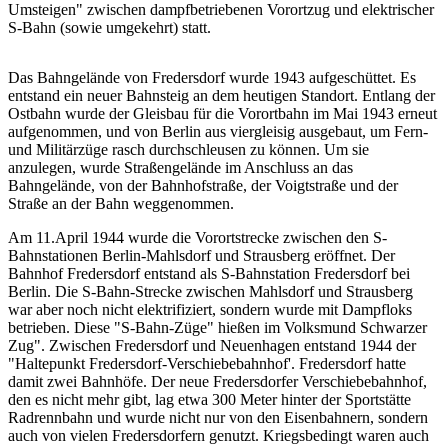
Umsteigen" zwischen dampfbetriebenen Vorortzug und elektrischer
S-Bahn (sowie umgekehrt) statt.
Das Bahngelände von Fredersdorf wurde 1943 aufgeschüttet. Es
entstand ein neuer Bahnsteig an dem heutigen Standort. Entlang der
Ostbahn wurde der Gleisbau für die Vorortbahn im Mai 1943 erneut
aufgenommen, und von Berlin aus viergleisig ausgebaut, um Fern-
und Militärzüge rasch durchschleusen zu können. Um sie
anzulegen, wurde Straßengelände im Anschluss an das
Bahngelände, von der Bahnhofstraße, der Voigtstraße und der
Straße an der Bahn weggenommen.
Am 11.April 1944 wurde die Vorortstrecke zwischen den S-
Bahnstationen Berlin-Mahlsdorf und Strausberg eröffnet. Der
Bahnhof Fredersdorf entstand als S-Bahnstation Fredersdorf bei
Berlin. Die S-Bahn-Strecke zwischen Mahlsdorf und Strausberg
war aber noch nicht elektrifiziert, sondern wurde mit Dampfloks
betrieben. Diese "S-Bahn-Züge" hießen im Volksmund Schwarzer
Zug". Zwischen Fredersdorf und Neuenhagen entstand 1944 der
"Haltepunkt Fredersdorf-Verschiebebahnhof'. Fredersdorf hatte
damit zwei Bahnhöfe. Der neue Fredersdorfer Verschiebebahnhof,
den es nicht mehr gibt, lag etwa 300 Meter hinter der Sportstätte
Radrennbahn und wurde nicht nur von den Eisenbahnern, sondern
auch von vielen Fredersdorfern genutzt. Kriegsbedingt waren auch