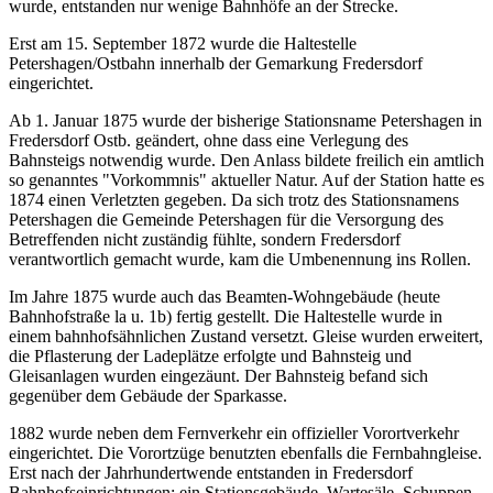
wurde, entstanden nur wenige Bahnhöfe an der Strecke.
Erst am 15. September 1872 wurde die Haltestelle
Petershagen/Ostbahn innerhalb der Gemarkung Fredersdorf
eingerichtet.
Ab 1. Januar 1875 wurde der bisherige Stationsname Petershagen in
Fredersdorf Ostb. geändert, ohne dass eine Verlegung des
Bahnsteigs notwendig wurde. Den Anlass bildete freilich ein amtlich
so genanntes "Vorkommnis" aktueller Natur. Auf der Station hatte es
1874 einen Verletzten gegeben. Da sich trotz des Stationsnamens
Petershagen die Gemeinde Petershagen für die Versorgung des
Betreffenden nicht zuständig fühlte, sondern Fredersdorf
verantwortlich gemacht wurde, kam die Umbenennung ins Rollen.
Im Jahre 1875 wurde auch das Beamten-Wohngebäude (heute
Bahnhofstraße la u. 1b) fertig gestellt. Die Haltestelle wurde in
einem bahnhofsähnlichen Zustand versetzt. Gleise wurden erweitert,
die Pflasterung der Ladeplätze erfolgte und Bahnsteig und
Gleisanlagen wurden eingezäunt. Der Bahnsteig befand sich
gegenüber dem Gebäude der Sparkasse.
1882 wurde neben dem Fernverkehr ein offizieller Vorortverkehr
eingerichtet. Die Vorortzüge benutzten ebenfalls die Fernbahngleise.
Erst nach der Jahrhundertwende entstanden in Fredersdorf
Bahnhofseinrichtungen: ein Stationsgebäude, Wartesäle, Schuppen