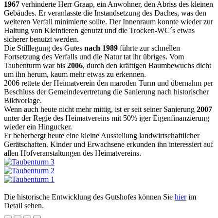
1967
verhinderte Herr Graap, ein Anwohner, den Abriss des kleinen
Gebäudes. Er veranlasste die Instandsetzung des Daches, was den
weiteren Verfall minimierte sollte. Der Innenraum konnte wieder zur
Haltung von Kleintieren genutzt und die Trocken-WC´s etwas
sicherer benutzt werden.
Die Stilllegung des Gutes
nach 1989
führte zur schnellen
Fortsetzung des Verfalls und die Natur tat ihr übriges. Vom
Taubenturm war bis
2006
, durch den kräftigen Baumbewuchs dicht
um ihn herum, kaum mehr etwas zu erkennen.
2006 rettete der Heimatverein den maroden Turm und übernahm per
Beschluss der Gemeindevertretung die Sanierung nach historischer
Bildvorlage.
Wenn auch heute nicht mehr mittig, ist er seit seiner Sanierung
2007
unter der Regie des Heimatvereins mit 50% iger Eigenfinanzierung
wieder ein Hingucker.
Er beherbergt heute eine kleine Ausstellung landwirtschaftlicher
Gerätschaften. Kinder und Erwachsene erkunden ihn interessiert auf
allen Hofveranstaltungen des Heimatvereins.
Die historische Entwicklung des Gutshofes können Sie
hier
im
Detail sehen.