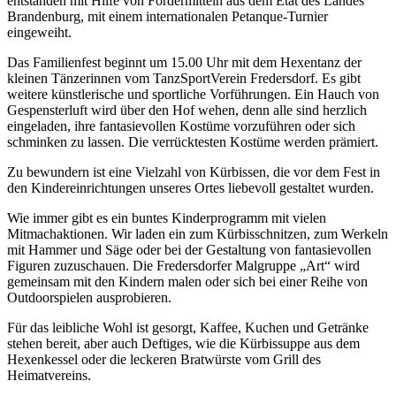
entstanden mit Hilfe von Fördermitteln aus dem Etat des Landes
Brandenburg, mit einem internationalen Petanque-Turnier
eingeweiht.
Das Familienfest beginnt um 15.00 Uhr mit dem Hexentanz der
kleinen Tänzerinnen vom TanzSportVerein Fredersdorf. Es gibt
weitere künstlerische und sportliche Vorführungen. Ein Hauch von
Gespensterluft wird über den Hof wehen, denn alle sind herzlich
eingeladen, ihre fantasievollen Kostüme vorzuführen oder sich
schminken zu lassen. Die verrücktesten Kostüme werden prämiert.
Zu bewundern ist eine Vielzahl von Kürbissen, die vor dem Fest in
den Kindereinrichtungen unseres Ortes liebevoll gestaltet wurden.
Wie immer gibt es ein buntes Kinderprogramm mit vielen
Mitmachaktionen. Wir laden ein zum Kürbisschnitzen, zum Werkeln
mit Hammer und Säge oder bei der Gestaltung von fantasievollen
Figuren zuzuschauen. Die Fredersdorfer Malgruppe „Art“ wird
gemeinsam mit den Kindern malen oder sich bei einer Reihe von
Outdoorspielen ausprobieren.
Für das leibliche Wohl ist gesorgt, Kaffee, Kuchen und Getränke
stehen bereit, aber auch Deftiges, wie die Kürbissuppe aus dem
Hexenkessel oder die leckeren Bratwürste vom Grill des
Heimatvereins.