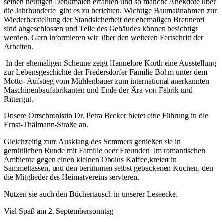
seinen heutigen Denkmalen erfahren und so manche Anekdote über
die Jahrhunderte
gibt es zu berichten. Wichtige Baumaßnahmen zur
Wiederherstellung der Standsicherheit der ehemaligen Brennerei
sind abgeschlossen und Teile des Gebäudes können besichtigt
werden. Gern informieren wir
über den weiteren Fortschritt der
Arbeiten.
In der ehemaligen Scheune zeigt Hannelore Korth eine Ausstellung
zur Lebensgeschichte der Fredersdorfer Familie Bohm unter dem
Motto- Aufstieg vom Mühlenbauer zum international anerkannten
Maschinenbaufabrikanten und Ende der Ära von Fabrik und
Rittergut.
Unsere Ortschronistin Dr. Petra Becker bietet eine Führung in die
Ernst-Thälmann-Straße an.
Gleichzeitig zum Ausklang des Sommers genießen sie in
gemütlichen Runde mit Familie oder Freunden
im romantischen
Ambiente gegen einen kleinen Obolus Kaffee,
kreiert in
Sammeltassen, und den berühmten selbst gebackenen Kuchen, den
die Mitglieder des Heimatvereins servieren.
Nutzen sie auch den Büchertausch in unserer Leseecke.
Viel Spaß am 2. Septembersonntag