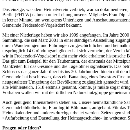
Das einzige, was dem Heimatverein verblieb, war zu dokumentieren, 
Berlin (FHTW) nahmen unter Leitung unseres Mitgliedes Frau Dipl.-
in letzter Minute, um wenigstens Unterlagen und Anschauungsmaterial
Gemeinde Fredersdorf-Vogelsdorf bekannt.
Mit einer Niederlage haben wir also 1999 angefangen. Im Jahre 2000 e
Sammlung, die seit März 2001 in einer ständigen Ausstellung zugängl
durch Wanderungen und Führungen zu geschichtlichen und heimatkund
ursprünglich 14 Gründungsmitglieder hat sich vermehrt, der Verein k
wir in Fredersdorf-Vogelsdorf nicht mehr viele erhaltene historische 
Das gilt zum Beispiel für den Taubenturm, der einstmals der Mittelp
Mahlzeiten für das Gesinde und die Tagelöhner signalisierte. Das be
Schlosses das ganze Jahr über bis ins 20. Jahrhundert hinein mit d
Gemeinde hat beschlossen, dass ein Bauantrag eines Investors für ein
neugestalteter Umgebung der Bevölkerung zugänglich gemacht wird. Auc
alte Mühlenteich, 1518 erstmals genannt, könnte, ja müßte sogar drin
Vorhaben wollen wir mit der örtlichen Naturschutzgruppe gemeinsam
Auch genügend Innenarbeiten stehen an. Unsere heimatkundliche Sa
Gemeindebibliothekarin, Frau Ingrid Böhlmann, aufgebaut. Für das 19
Heimatkalender und anderes durchgearbeitet werden. Zeitzeugen sind 
»Aufarbeitung und Darstellung der Heimatgeschichte« im weitesten S
Fragen oder Ideen?