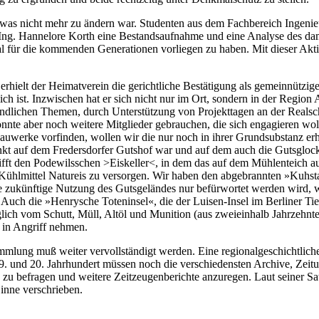
was nicht mehr zu ändern war. Studenten aus dem Fachbereich Ingenie
Ing. Hannelore Korth eine Bestandsaufnahme und eine Analyse des da
 für die kommenden Generationen vorliegen zu haben. Mit dieser Aktio
rhielt der Heimatverein die gerichtliche Bestätigung als gemeinnützige
ich ist. Inzwischen hat er sich nicht nur im Ort, sondern in der Regi
lichen Themen, durch Unterstützung von Projekttagen an der Realsch
önnte aber noch weitere Mitglieder gebrauchen, die sich engagieren wo
Bauwerke vorfinden, wollen wir die nur noch in ihrer Grundsubstanz erh
unkt auf dem Fredersdorfer Gutshof war und auf dem auch die Gutsglock
trifft den Podewilsschen >Eiskeller<, in dem das auf dem Mühlenteich 
em Kühlmittel Natureis zu versorgen. Wir haben den abgebrannten »Kuh
e zukünftige Nutzung des Gutsgeländes nur befürwortet werden wird, we
h die »Henrysche Toteninsel«, die der Luisen-Insel im Berliner Tierga
glich vom Schutt, Müll, Altöl und Munition (aus zweieinhalb Jahrzehnte
 in Angriff nehmen.
mmlung muß weiter vervollständigt werden. Eine regionalgeschichtlic
. und 20. Jahrhundert müssen noch die verschiedensten Archive, Zeitu
zu befragen und weitere Zeitzeugenberichte anzuregen. Laut seiner Sa
inne verschrieben.