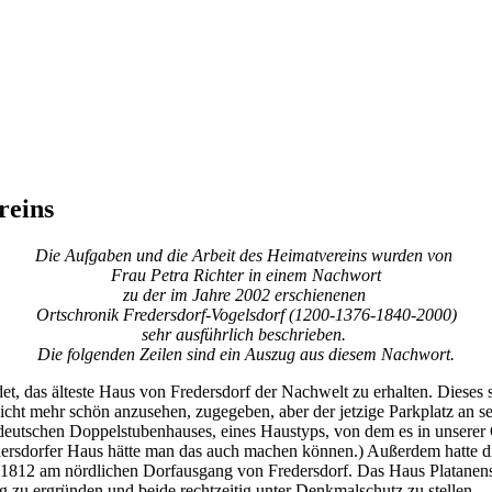
reins
Die Aufgaben und die Arbeit des Heimatvereins wurden von
Frau Petra Richter in einem Nachwort
zu der im Jahre 2002 erschienenen
Ortschronik Fredersdorf-Vogelsdorf (1200-1376-1840-2000)
sehr ausführlich beschrieben.
Die folgenden Zeilen sind ein Auszug aus diesem Nachwort.
, das älteste Haus von Fredersdorf der Nachwelt zu erhalten. Dieses st
cht mehr schön anzusehen, zugegeben, aber der jetzige Parkplatz an sein
ldeutschen Doppelstubenhauses, eines Haustyps, von dem es in unserer
redersdorfer Haus hätte man das auch machen können.) Außerdem hatte 
1812 am nördlichen Dorfausgang von Fredersdorf. Das Haus Platanenst
zu ergründen und beide rechtzeitig unter Denkmalschutz zu stellen.