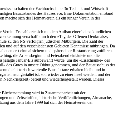
urwissenschaften der Fachhochschule für Technik und Wirtschaft
maligen Bauzustandes des Hauses vor. Eine Dokumentation entstand
n machte sich der Heimatverein als ein junger Verein in der
r Verein. Er etablierte sich mit dem Aufbau einer heimatkundlichen
on Anerkennung verschafft durch den »Tag des Offenen Denkmals«,
ule zu den NS-verfolgten jüdischen Mitbürgern. Die Zahl der
llen und auf den verschiedensten Gebieten Kenntnisse mitbringen. Da
altenen erst einmal sichern und später einer Restaurierung zuführen.
e hing, die Arbeitsbeginn und Feierabend einläutete und die
ausgesägte Januar-Eis aufbewahrt wurde, um die »Eisschränke« des
stall« des Gutes in unsere Obhut genommen, und der Bauausschuss der
nn die historisch wertvolle Bausubstanz erhalten bleibt und in
rten nachgestaltet ist, soll wieder zu einer Insel werden, und der
n Nachkriegszeit) befreit und wiederhergestellt werden. Dieses
he Büchersammlung wird in Zusammenarbeit mit der
ngen und Zeitschriften, historische Veröffentlichungen, Almanache,
tzung aus dem Jahre 1999 hat sich der Heimatverein der