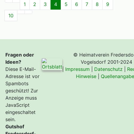
1
2
3
4
5
6
7
8
9
10
Fragen oder
© Heimatverein Fredersdo
Ideen?
Vogelsdorf 2001-2024
Diese E-Mail-
|
Impressum
|
Datenschutz
|
Re
Adresse ist vor
Hinweise
|
Quellenangab
Spambots
geschützt! Zur
Anzeige muss
JavaScript
eingeschaltet
sein.
Gutshof
Fredersdorf-